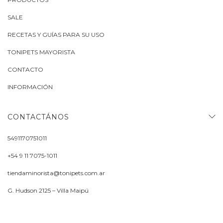
SALE
RECETAS Y GUÍAS PARA SU USO
TONIPETS MAYORISTA
CONTACTO
INFORMACIÓN
CONTACTÁNOS
5491170751011
+54 9 11 7075-1011
tiendaminorista@tonipets.com.ar
G. Hudson 2125 – Villa Maipú