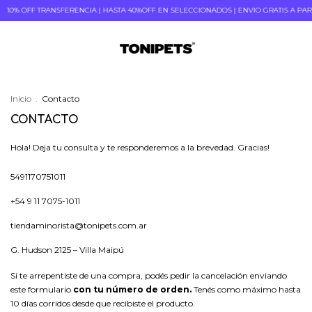
10% OFF TRANSFERENCIA | HASTA 40%OFF EN SELECCIONADOS | ENVIO GRATIS A PARTI
Inicio
.
Contacto
CONTACTO
Hola! Deja tu consulta y te responderemos a la brevedad. Gracias!
5491170751011
+54 9 11 7075-1011
tiendaminorista@tonipets.com.ar
G. Hudson 2125 – Villa Maipú
Si te arrepentiste de una compra, podés pedir la cancelación enviando
este formulario
con tu número de orden.
Tenés como máximo hasta
10 días corridos desde que recibiste el producto.