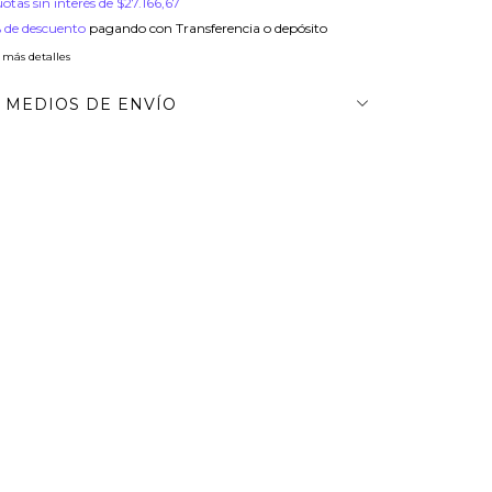
uotas sin interés de
$27.166,67
 de descuento
pagando con Transferencia o depósito
 más detalles
MEDIOS DE ENVÍO
regas para el CP:
CAMBIAR CP
O SÉ MI CÓDIGO POSTAL