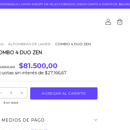
STA 40%OFF EN SELECCIONADOS | ENVIO GRATIS A PARTIR DE $80.000 Y 3 CUOTAS SIN
0
cio
.
ALFOMBRAS DE LAMER
.
COMBO 4 DUO ZEN
OMBO 4 DUO ZEN
$81.500,00
5.500,00
cuotas sin interés de
$27.166,67
6
en stock
MEDIOS DE PAGO