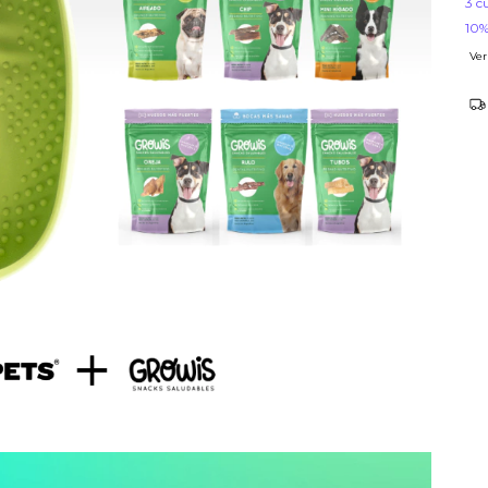
3
c
10%
Ver
Ent
N