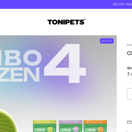
10% OFF TRANSFERENCIA | HA
5
% OFF
Ini
C
$8
3